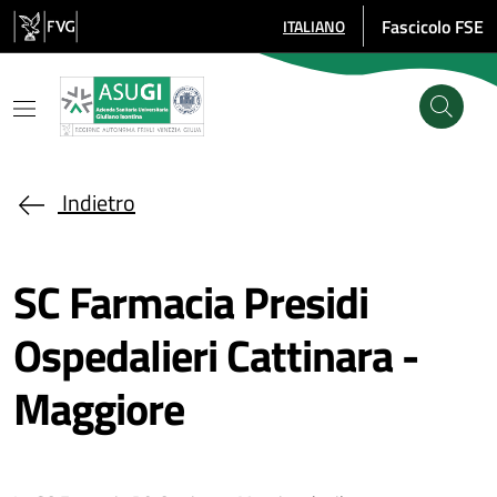
Salta al contenuto principale
Fascicolo FSE
ITALIANO
SELEZIONE LINGUA: LINGUA SE
Indietro
SC Farmacia Presidi
Ospedalieri Cattinara -
Maggiore