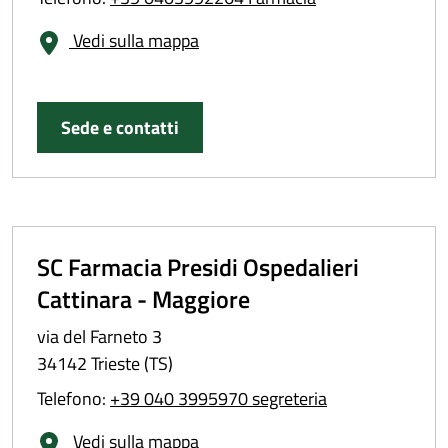
monitorando gli esiti di cura attraverso gli studi clinici;
collaborare con le Università, convenzionate con ASUGI,
Vedi sulla mappa
per la formazione degli studenti dei corsi universitari in
Farmacia e Chimica e Tecnologia Farmaceutiche e degli
specializzandi post laurea in Farmacia Ospedaliera;
Sede e contatti
realizzare le attività previste nei piani di formazione
aziendale e contribuire alla valorizzazione, formazione e
sviluppo delle competenze del personale.
SC Farmacia Presidi Ospedalieri
Cattinara - Maggiore
via del Farneto 3
34142 Trieste (TS)
Telefono:
+39 040 3995970 segreteria
Vedi sulla mappa