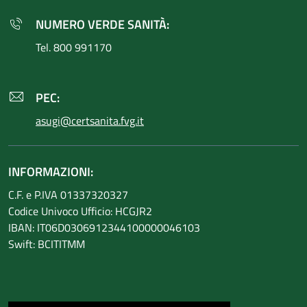
NUMERO VERDE SANITÀ:
Tel. 800 991170
PEC:
asugi@certsanita.fvg.it
INFORMAZIONI:
C.F. e P.IVA 01337320327
Codice Univoco Ufficio: HCGJR2
IBAN: IT06D0306912344100000046103
Swift: BCITITMM