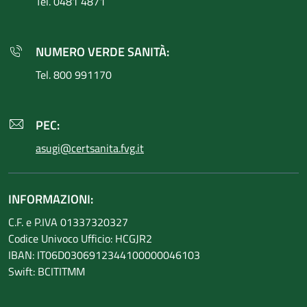
Tel. 0481 4871
NUMERO VERDE SANITÀ:
Tel. 800 991170
PEC:
asugi@certsanita.fvg.it
INFORMAZIONI:
C.F. e P.IVA 01337320327
Codice Univoco Ufficio: HCGJR2
IBAN: IT06D0306912344100000046103
Swift: BCITITMM