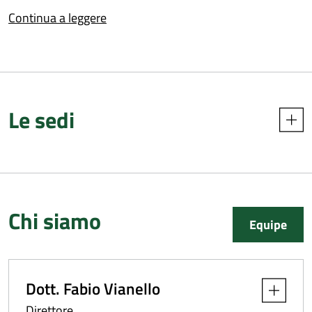
Garantire le attività didattiche universitarie agli studenti,
Continua a leggere
e agli specializzandi della scuola di specializzazione in
Urologia dell’Università degli studi di Trieste, e del
CEFORMED
Realizzare attività di ricerca clinica e di base.
Realizzare le attività previste nei piani di formazione
Le sedi
aziendale e nelle convenzioni con ASUGI.
Contribuire alla valorizzazione, formazione e sviluppo
delle competenze del personale.
Chi siamo
Equipe
Dott. Fabio Vianello
Apri dettag
Direttore