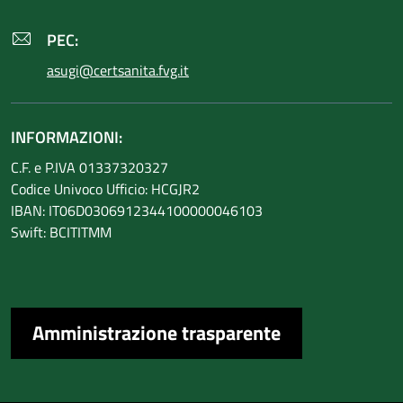
PEC:
asugi@certsanita.fvg.it
INFORMAZIONI:
C.F. e P.IVA 01337320327
Codice Univoco Ufficio: HCGJR2
IBAN: IT06D0306912344100000046103
Swift: BCITITMM
Amministrazione trasparente