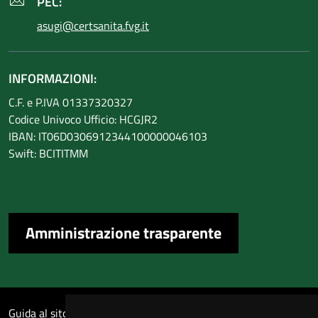
PEC:
asugi@certsanita.fvg.it
INFORMAZIONI:
C.F. e P.IVA 01337320327
Codice Univoco Ufficio: HCGJR2
IBAN: IT06D0306912344100000046103
Swift: BCITITMM
Amministrazione trasparente
Sezione Link Utili
Guida al sito