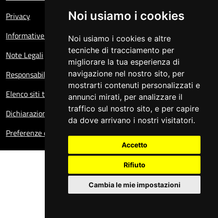
Noi usiamo i cookies
Privacy
Informative sul trattamento dei dati personali
Noi usiamo i cookies e altre
tecniche di tracciamento per
Note Legali
migliorare la tua esperienza di
Responsabile del sito
navigazione nel nostro sito, per
mostrarti contenuti personalizzati e
Elenco siti tematici
annunci mirati, per analizzare il
traffico sul nostro sito, e per capire
Dichiarazione di accessibilità
da dove arrivano i nostri visitatori.
Preferenze cookie
Accetto
Rifiuto
Cambia le mie impostazioni