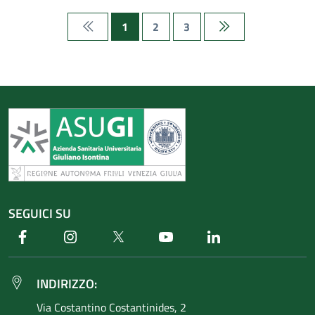
1
2
3
Prima pagina
Ultima pagina
SEGUICI SU
Facebook
Instagram
Twitter
Youtube
Linkedin
INDIRIZZO:
Via Costantino
Costantinides, 2