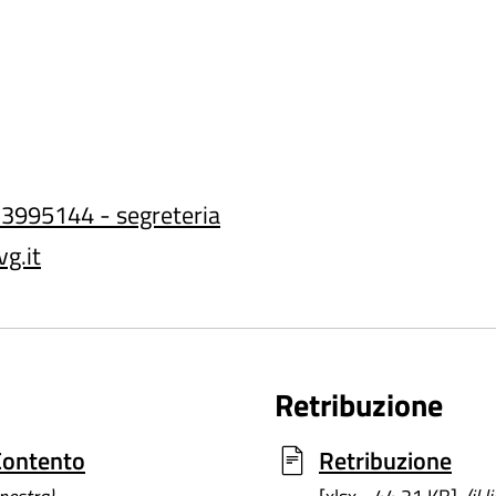
3995144 - segreteria
g.it
Retribuzione
 Contento
Retribuzione