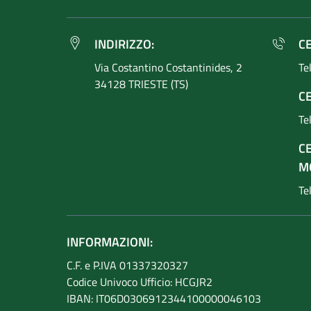
INDIRIZZO:
C
Via Costantino
Costantinides, 2
Te
34128 TRIESTE (TS)
CE
Te
C
M
Te
INFORMAZIONI:
C.F. e P.IVA 01337320327
Codice Univoco Ufficio: HCGJR2
IBAN: IT06D0306912344100000046103