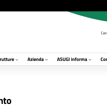
Cer
rutture
Azienda
ASUGI informa
Con
nto