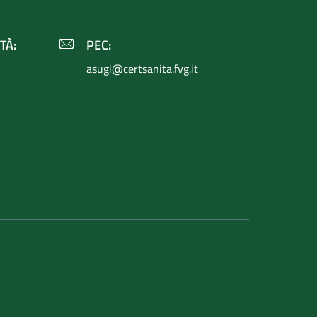
TÀ:
PEC:
asugi@certsanita.fvg.it