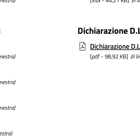
inestra)
[xlsx - 44,21 KB]
(il 
3
Dichiarazione D
Dichiarazione D.
inestra)
[pdf - 98,92 KB]
(il 
inestra)
inestra)
estra)