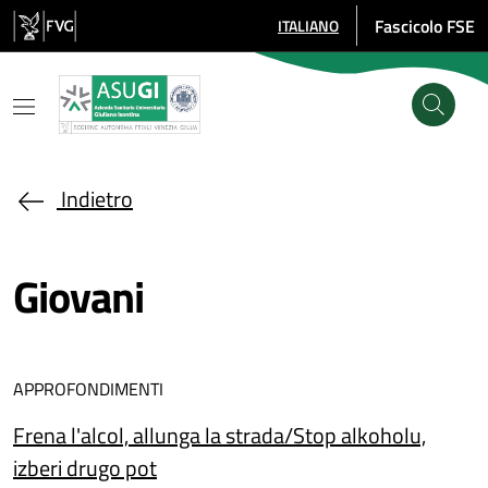
Salta al contenuto principale
Fascicolo FSE
ITALIANO
SELEZIONE LINGUA: LINGUA SE
Indietro
Giovani
APPROFONDIMENTI
Frena l'alcol, allunga la strada/Stop alkoholu,
izberi drugo pot