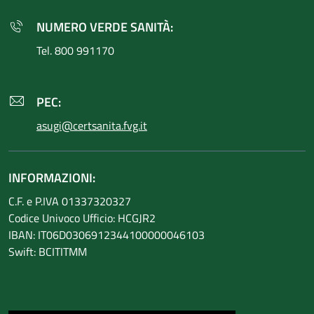
NUMERO VERDE SANITÀ:
Tel. 800 991170
PEC:
asugi@certsanita.fvg.it
INFORMAZIONI:
C.F. e P.IVA 01337320327
Codice Univoco Ufficio: HCGJR2
IBAN: IT06D0306912344100000046103
Swift: BCITITMM