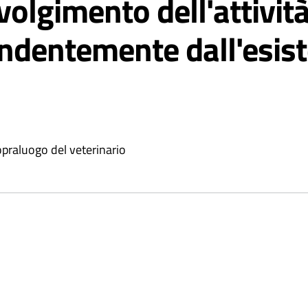
svolgimento dell'attivit
endentemente dall'esist
opraluogo del veterinario