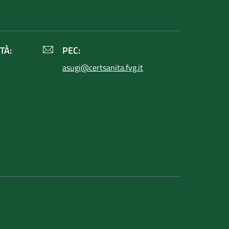
TÀ:
PEC:
asugi@certsanita.fvg.it