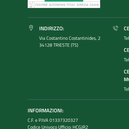
INDIRIZZO:
C
Via Costantino
Costantinides, 2
Te
34128 TRIESTE (TS)
CE
Te
C
M
Te
INFORMAZIONI:
C.F. e P.IVA 01337320327
Codice Univoco Ufficio: HCGJR2